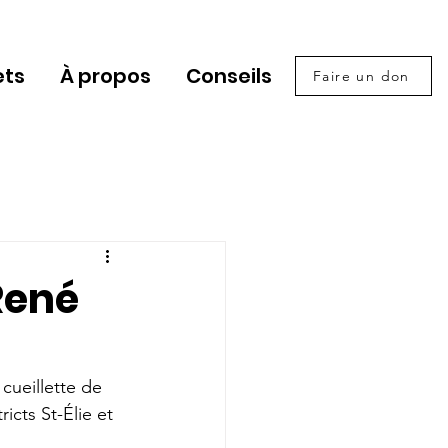
ets
À propos
Conseils
Faire un don
René
cueillette de 
icts St-Élie et 