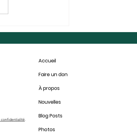
LÉTÉ - 13 juin 2026,
 Chemin St-Élie,
rbrooke
Accueil
Faire un don
À propos
Nouvelles
Blog Posts
 confidentialité
.
Photos