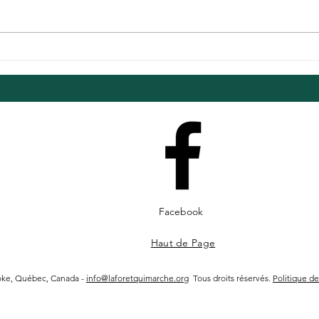
17 octobre 2026, site à
COMP
déterminer
5983
She
Facebook
Haut de Page
ooke, Québec, Canada -
info@laforetquimarche.org
Tous droits réservés.
Politique de