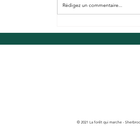
Rédigez un commentaire...
26 septembre 2026, site
à déterminer
© 2021 La forêt qui marche - Sherbr