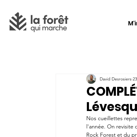
M'
David Desrosiers
23
COMPLÉTÉ
Lévesqu
Nos cueillettes repr
l'année. On revisite 
Rock Forest et du p