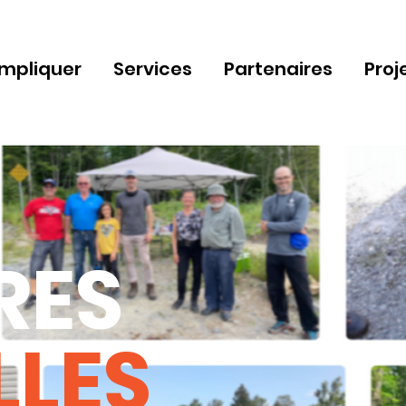
impliquer
Services
Partenaires
Proj
RES
LLES