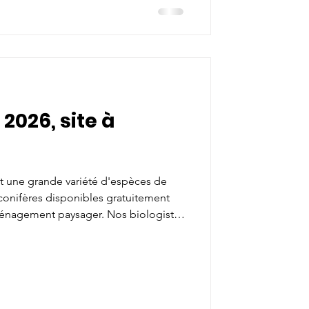
2026, site à
ent une grande variété d'espèces de
t conifères disponibles gratuitement
ménagement paysager. Nos biologistes
iller. Tout le matériel (pelles
sont fournis! Horaires de cueillette:
medi 26 septembre 2026, 9:00 à 11:30 et
septembre 2026, en cas de pluie.