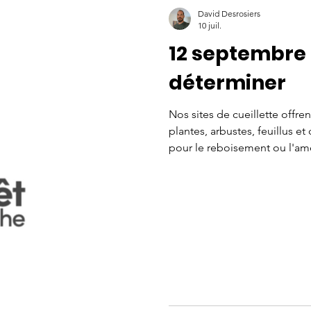
David Desrosiers
10 juil.
12 septembre 2
déterminer
Nos sites de cueillette offr
plantes, arbustes, feuillus e
pour le reboisement ou l'a
sont sur place pour vous conse
brouette, emballage de jute) 
La cueillette aura lieu le sa
sera remise au dimanche 13 
Adresse: À venir Inscrivez-vo