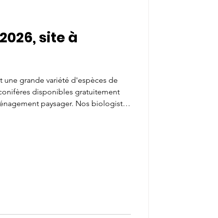
026, site à
ent une grande variété d'espèces de
t conifères disponibles gratuitement
ménagement paysager. Nos biologistes
iller. Tout le matériel (pelles
sont fournis! Horaires de cueillette:
medi 12 septembre 2026, 9:00 à 11:30 et
septembre 2026, en cas de pluie.