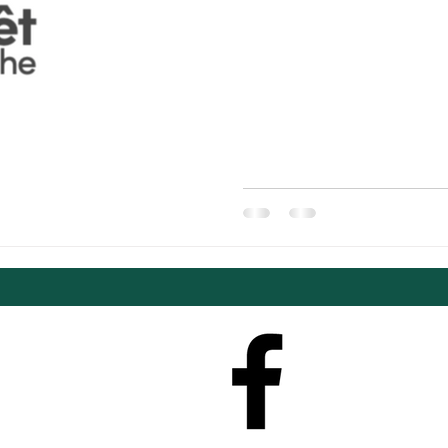
brouette, emballage de jute) 
La cueillette aura lieu le sam
sera remise au dimanche 18 o
Adresse: À venir Inscrivez-vo