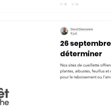
David Desrosiers
9 juil.
26 septembre 
déterminer
Nos sites de cueillette offr
plantes, arbustes, feuillus e
pour le reboisement ou l'a
sont sur place pour vous conse
brouette, emballage de jute) 
La cueillette aura lieu le sa
sera remise au dimanche 27 
Adresse: À venir Inscrivez-vo