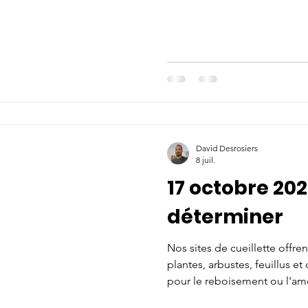
David Desrosiers
8 juil.
17 octobre 202
déterminer
Nos sites de cueillette offr
plantes, arbustes, feuillus e
pour le reboisement ou l'a
sont sur place pour vous conse