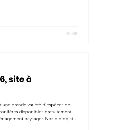
6, site à
ent une grande variété d'espèces de
t conifères disponibles gratuitement
ménagement paysager. Nos biologistes
iller. Tout le matériel (pelles