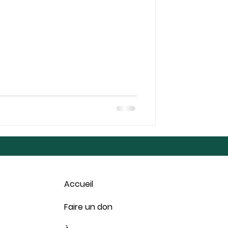
sont fournis! Horaires de cueillette:
edi 17 octobre 2026, 9:00 à 11:30 et
ctobre 2026, en cas de pluie.
us p
Accueil
Faire un don