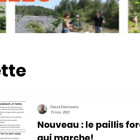
ette
David Desrosiers
15 nov. 2021
Nouveau : le paillis for
qui marche!