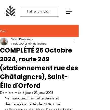
Faire un don
Post
David Desrosiers
1 oct. 2024
2 min de lecture
COMPLÉTÉ 26 Octobre
2024, route 249
(stationnement rue des
Châtaigners), Saint-
Élie d'Orford
Dernière mise à jour :
23 janv. 2025
Ne manquez pas cette 8ème et 
dernière cueillette de 2024. Une 
collaboration de Urban Éco et La forêt 