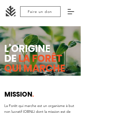
Faire un don
L'ORIGINE
DE
LA FORÊT
QUI MARCHE
MISSION
.
La Forêt qui marche est un organisme à but
non lucratif (OBNL) dont la mission est de