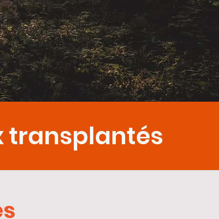
x transplantés
és