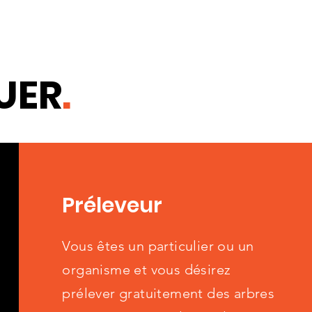
UER
.
Préleveur
Vous êtes un particulier ou un
organisme et vous désirez
prélever gratuitement des arbres