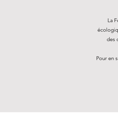
La F
écologiq
des 
Pour en 