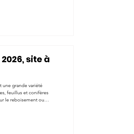
matériel (pelles brouette,
is! Horaires de cueillette: La
i 12 septembre 2026, 9:00 à
anche 13 septembre 2026, en
r Inscrivez-vo
2026, site à
nt une grande variété
s, feuillus et conifères
ur le reboisement ou
 biologistes sont sur place
matériel (pelles brouette,
is! Horaires de cueillette: La
i 26 septembre 2026, 9:00 à