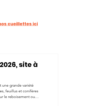
os cueillettes ici
026, site à
nt une grande variété
s, feuillus et conifères
ur le reboisement ou
 biologistes sont sur place