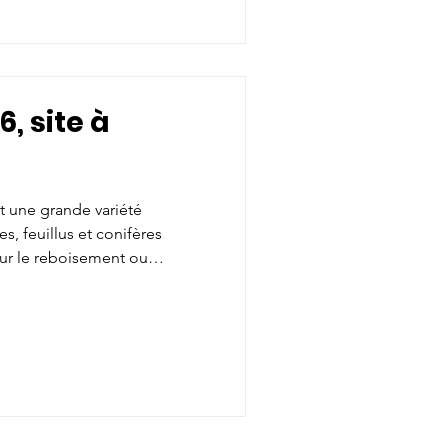
anche 27 septembre 2026, en
r Inscrivez-vo
6, site à
nt une grande variété
s, feuillus et conifères
ur le reboisement ou
 biologistes sont sur place
matériel (pelles brouette,
is! Horaires de cueillette: La
 17 octobre 2026, 9:00 à 11:30
8 octobre 2026, en cas de
ivez-vous p