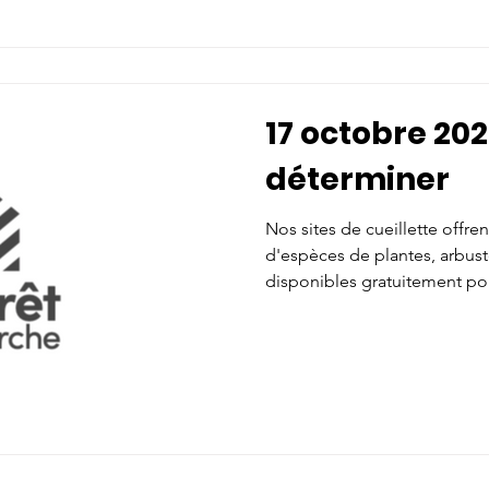
11:30 et sera remise au dim
cas de pluie. Adresse: À veni
17 octobre 202
déterminer
Nos sites de cueillette offre
d'espèces de plantes, arbuste
disponibles gratuitement po
l'aménagement paysager. Nos
pour vous conseiller. Tout le 
emballage de jute) sont fourn
cueillette aura lieu le samedi
et sera remise au dimanche 1
pluie. Adresse: À venir Inscr