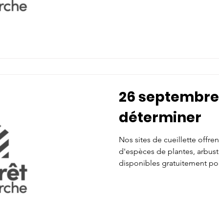
pour vous conseiller. Tout le 
emballage de jute) sont fourn
cueillette aura lieu le samed
11:30 et sera remise au dim
cas de pluie. Adresse: À veni
26 septembre 
déterminer
Nos sites de cueillette offre
d'espèces de plantes, arbuste
disponibles gratuitement po
l'aménagement paysager. Nos
pour vous conseiller. Tout le 
emballage de jute) sont fourn
cueillette aura lieu le samed